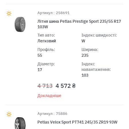
Артикул:: 258691
Лiтня шина Petlas Prestige Sport 235/55 R17
103W
Тип авто:
Індекс швидкості:
Легковий
W
Профіль:
Ширина:
55
235
Діаметр:
Індекс
навантаження:
17
103
4 713
4 572 ₴
Докладніше
Артикул:: 75886
Petlas Velox Sport PT741 245/35 ZR19 93W