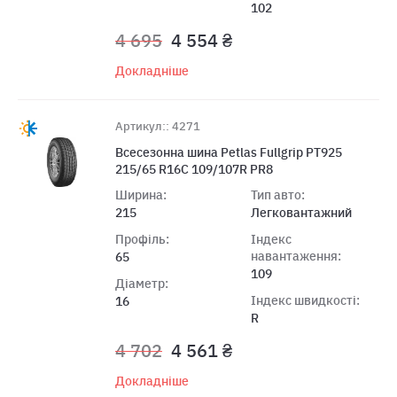
102
4 695
4 554 ₴
Докладніше
Артикул:: 4271
Всесезонна шина Petlas Fullgrip PT925
215/65 R16C 109/107R PR8
Ширина:
Тип авто:
215
Легковантажний
Профіль:
Індекс
навантаження:
65
109
Діаметр:
Індекс швидкості:
16
R
4 702
4 561 ₴
Докладніше