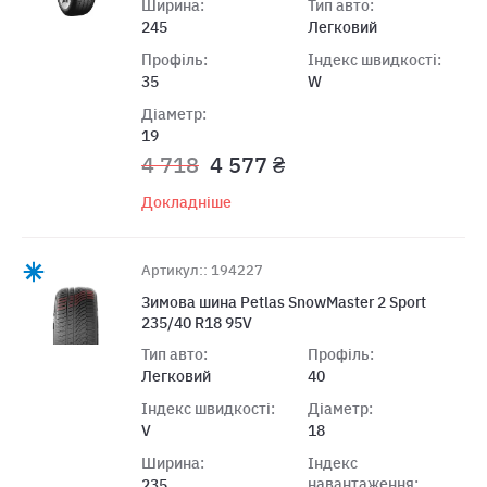
Ширина:
Тип авто:
245
Легковий
Профіль:
Індекс швидкості:
35
W
Діаметр:
19
4 718
4 577 ₴
Докладніше
Артикул:: 194227
Зимова шина Petlas SnowMaster 2 Sport
235/40 R18 95V
Тип авто:
Профіль:
Легковий
40
Індекс швидкості:
Діаметр:
V
18
Ширина:
Індекс
навантаження:
235