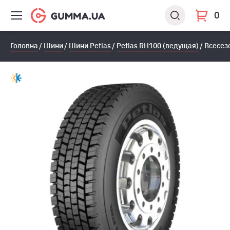
0
Головна
Шини
Шини Petlas
Petlas RH100 (ведущая)
Всесез