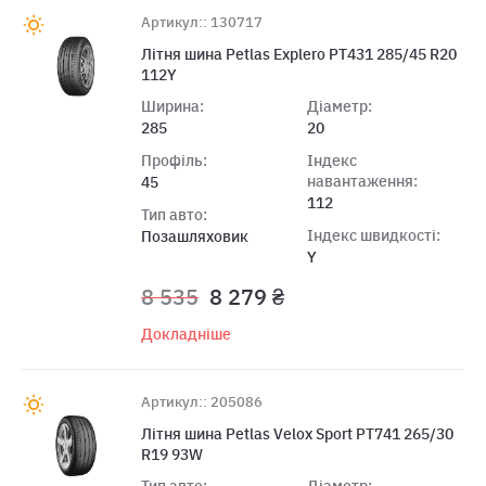
Артикул:: 130717
Літня шина Petlas Explero PT431 285/45 R20
112Y
Ширина:
Діаметр:
285
20
Профіль:
Індекс
навантаження:
45
112
Тип авто:
Індекс швидкості:
Позашляховик
Y
8 535
8 279 ₴
Докладніше
Артикул:: 205086
Лiтня шина Petlas Velox Sport PT741 265/30
R19 93W
Тип авто:
Діаметр: