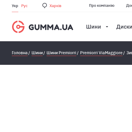
Про компанію
Дос
Укр
Рус
Харкiв
Шини
Диск
Головна
Шини
Шини Premiorri
Premiorri ViaMaggiore
Зи