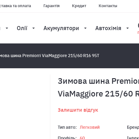
тавка та оплата
Гарантія
Кредит
Контакты
и
Олії
Акумулятори
Автохімія
мова шина Premiorri ViaMaggiore 215/60 R16 95T
Зимова шина Premior
ViaMaggiore 215/60 
Залишити відгук
Тип авто:
Легковий
Бренд
Профіль:
60
Індек