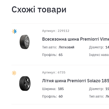
Схожі товари
Артикул:: 229112
Всесезонна шина Premiorri Vim
Тип авто:
Легковий
Діаметр:
1
Профіль:
65
Індекс нав
Артикул:: 6735
Літня шина Premiorri Solazo 18
Ширина:
185
Діаметр:
1
Профіль:
60
Тип авто:
Л