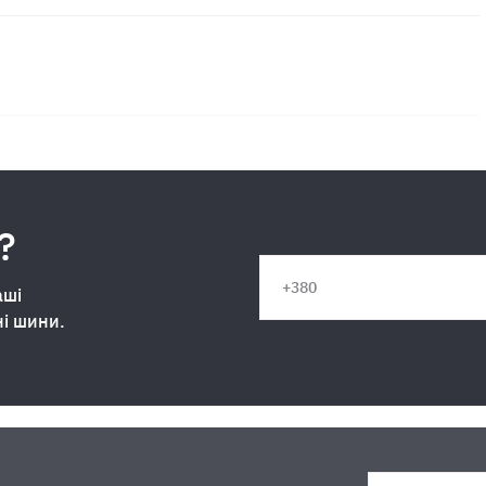
?
аші
ні шини.