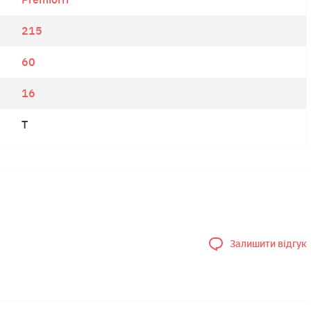
215
60
16
T
Залишити відгук