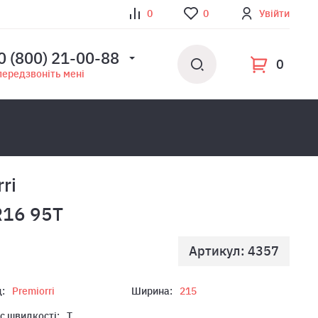
0
0
Увійти
0 (800) 21-00-88
0
передзвоніть мені
ri
R16 95T
Артикул: 4357
:
Premiorri
Ширина:
215
с швидкості:
T