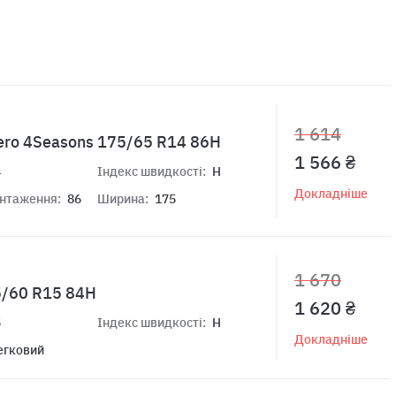
1 614
ero 4Seasons 175/65 R14 86H
1 566 ₴
4
Індекс швидкості:
H
Докладніше
антаження:
86
Ширина:
175
1 670
5/60 R15 84H
1 620 ₴
5
Індекс швидкості:
H
Докладніше
егковий