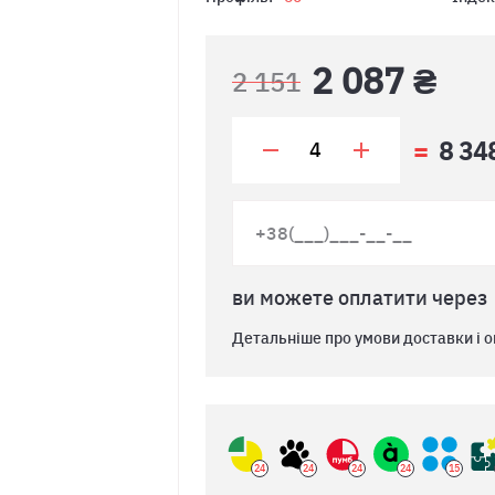
2 087 ₴
2 151
8 34
ви можете оплатити через
Детальніше про умови доставки і о
24
24
24
24
15