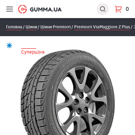
0
Головна
Шини
Шини Premiorri
Premiorri ViaMaggiore Z Plus
Суперціна