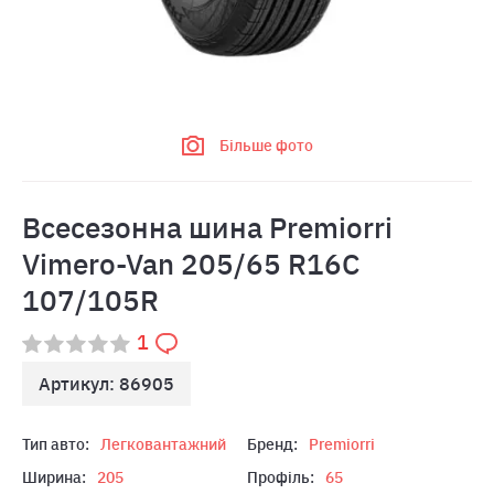
Більше фото
Всесезонна шина Premiorri
Vimero-Van 205/65 R16C
107/105R
1
Артикул: 86905
Тип авто:
Легковантажний
Бренд:
Premiorri
Ширина:
205
Профіль:
65