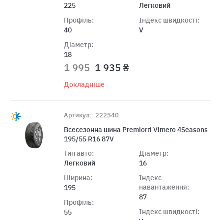
225
Легковий
Профіль:
Індекс швидкості:
40
V
Діаметр:
18
1 995
1 935 ₴
Докладніше
Артикул:: 222540
Всесезонна шина Premiorri Vimero 4Seasons
195/55 R16 87V
Тип авто:
Діаметр:
Легковий
16
Ширина:
Індекс
навантаження:
195
87
Профіль:
Індекс швидкості:
55