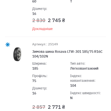
60
T
Діаметр:
16
2 830
2 745 ₴
Докладніше
Артикул:: 25149
Зимова шина Rosava LTW-301 185/75 R16C
104/102N
Ширина:
Тип авто:
185
Легковантажний
Профіль:
Індекс
навантаження:
75
104
Діаметр:
Індекс швидкості:
16
N
2 857
2 771 ₴