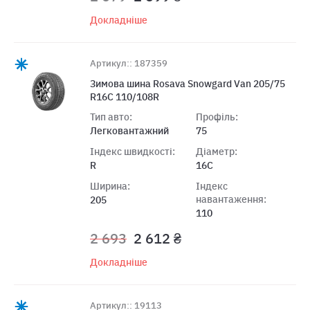
Докладніше
Артикул:: 187359
Зимова шина Rosava Snowgard Van 205/75
R16C 110/108R
Тип авто:
Профіль:
Легковантажний
75
Індекс швидкості:
Діаметр:
R
16C
Ширина:
Індекс
навантаження:
205
110
2 693
2 612 ₴
Докладніше
Артикул:: 19113