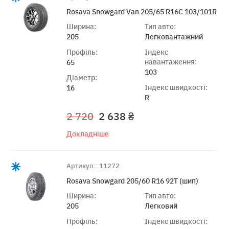
Rosava Snowgard Van 205/65 R16C 103/101R
Ширина:
Тип авто:
205
Легковантажний
Профіль:
Індекс
навантаження:
65
103
Діаметр:
Індекс швидкості:
16
R
2 720
2 638 ₴
Докладніше
Артикул:: 11272
Rosava Snowgard 205/60 R16 92T (шип)
Ширина:
Тип авто:
205
Легковий
Профіль:
Індекс швидкості: