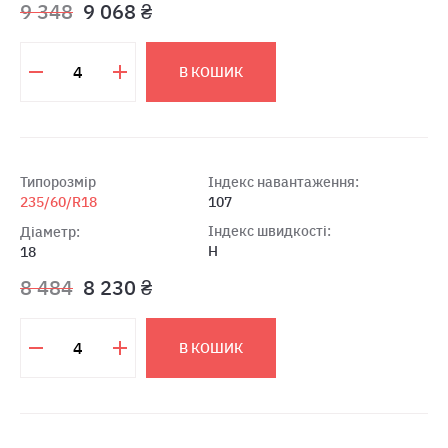
9 348
9 068 ₴
В КОШИК
Типорозмір
Індекс навантаження:
235/60/R18
107
Індекс швидкості:
Діаметр:
H
18
8 484
8 230 ₴
В КОШИК