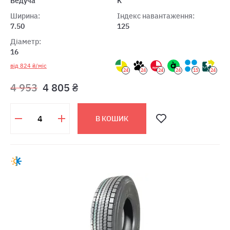
Ведуча
K
Ширина:
Індекс навантаження:
7.50
125
Діаметр:
16
від 824 ₴/міс
24
24
24
24
15
24
4 953
4 805 ₴
В КОШИК