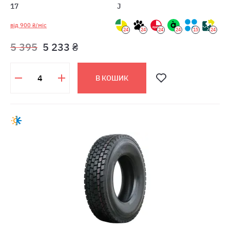
17
J
від 900 ₴/міс
24
24
24
24
15
24
5 395
5 233 ₴
В КОШИК