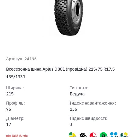
Артикул: 24196
Всесезонна шина Aplus D801 (провідна) 215/75 R17.5
135/133J
Ширина:
Тип авто:
215
Ведуча
Профіль:
Індекс навантаження:
75
135
Діаметр:
Індекс швидкості:
17
J
від 868 ₴/міс