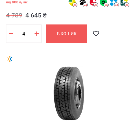
від 800 ₴/міс
24
24
24
24
15
24
4 789
4 645 ₴
В КОШИК