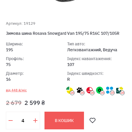
Артикул: 19129
Зимова шина Rosava Snowgard Van 195/75 R16C 107/105R
Ширина:
Тип авто:
195
Легковантажний, Ведуча
Профіль:
Індекс навантаження:
75
107
Діаметр:
Індекс швидкості:
16
R
від 448 ₴/міс
24
24
24
24
15
24
2 679
2 599 ₴
В КОШИК