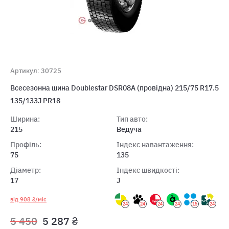
Артикул: 30725
Всесезонна шина Doublestar DSR08A (провідна) 215/75 R17.5
135/133J PR18
Ширина:
Тип авто:
215
Ведуча
Профіль:
Індекс навантаження:
75
135
Діаметр:
Індекс швидкості:
17
J
від 908 ₴/міс
24
24
24
24
15
24
5 450
5 287 ₴