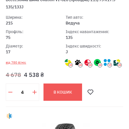
135/133J
Ширина:
Тип авто:
215
Ведуча
Профіль:
Індекс навантаження:
75
135
Діаметр:
Індекс швидкості:
17
J
від 780 ₴/міс
24
24
24
24
15
24
4 678
4 538 ₴
В КОШИК