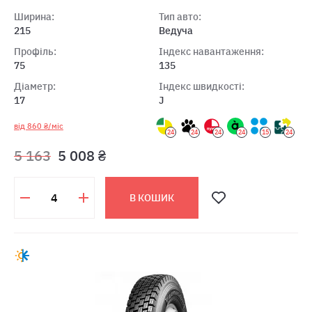
Ширина:
Тип авто:
215
Ведуча
Профіль:
Індекс навантаження:
75
135
Діаметр:
Індекс швидкості:
17
J
від 860 ₴/міс
24
24
24
24
15
24
5 163
5 008 ₴
В КОШИК