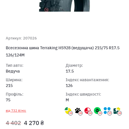
Артикул: 207026
Всесезонна шина Terraking HS928 (ведущача) 215/75 R17.5
126/124M
Тип авто:
Діаметр:
Ведуча
17.5
Ширина:
Індекс навантаження:
215
126
Профіль:
Індекс швидкості:
75
M
від 732 ₴/міс
24
24
24
24
15
24
4 402
4 270 ₴