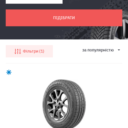
ПІДІБРАТИ
за популярнiстю
Фільтри
1