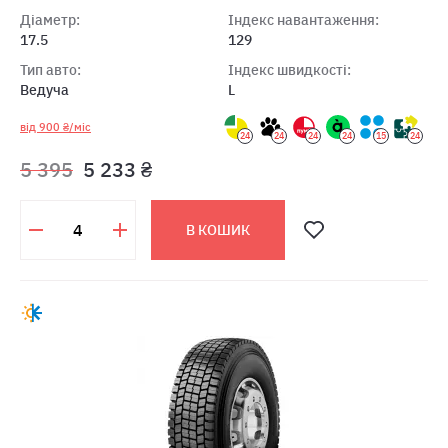
Діаметр:
Індекс навантаження:
17.5
129
Тип авто:
Індекс швидкості:
Ведуча
L
від 900 ₴/міс
24
24
24
24
15
24
5 395
5 233 ₴
В КОШИК