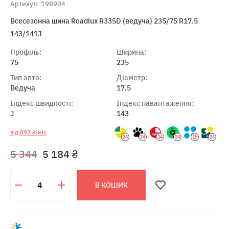
Артикул: 198904
Всесезонна шина Roadlux R335D (ведуча) 235/75 R17.5
143/141J
Профіль:
Ширина:
75
235
Тип авто:
Діаметр:
Ведуча
17.5
Індекс швидкості:
Індекс навантаження:
J
143
від 892 ₴/міс
24
24
24
24
15
24
5 344
5 184 ₴
В КОШИК