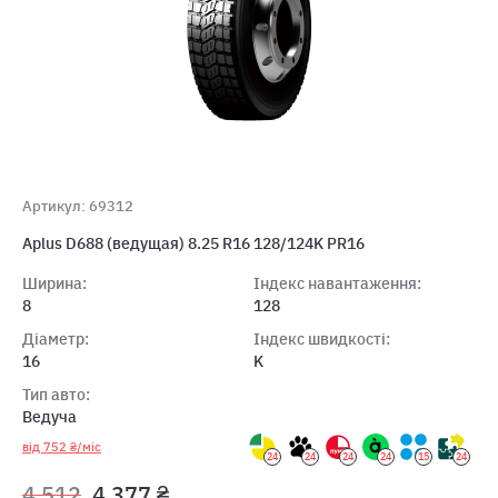
Артикул: 69312
Aplus D688 (ведущая) 8.25 R16 128/124K PR16
Ширина:
Індекс навантаження:
8
128
Діаметр:
Індекс швидкості:
16
K
Тип авто:
Ведуча
від 752 ₴/міс
24
24
24
24
15
24
4 512
4 377 ₴