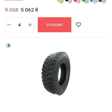
24
24
24
24
15
24
5 218
5 062 ₴
В КОШИК