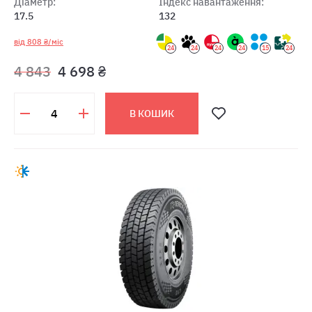
Діаметр:
Індекс навантаження:
17.5
132
від 808 ₴/міс
24
24
24
24
15
24
4 843
4 698 ₴
В КОШИК