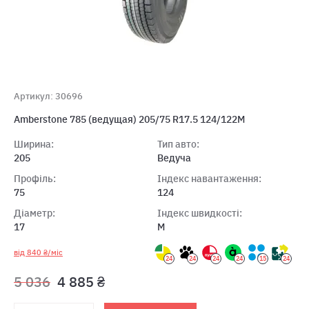
Артикул: 30696
Amberstone 785 (ведущая) 205/75 R17.5 124/122M
Ширина:
Тип авто:
205
Ведуча
Профіль:
Індекс навантаження:
75
124
Діаметр:
Індекс швидкості:
17
M
від 840 ₴/міс
24
24
24
24
15
24
5 036
4 885 ₴