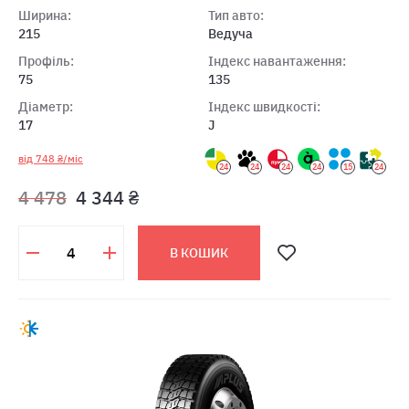
Ширина:
Тип авто:
215
Ведуча
Профіль:
Індекс навантаження:
75
135
Діаметр:
Індекс швидкості:
17
J
від 748 ₴/міс
24
24
24
24
15
24
4 478
4 344 ₴
В КОШИК