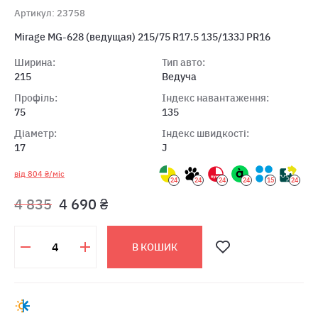
Артикул: 23758
Mirage MG-628 (ведущая) 215/75 R17.5 135/133J PR16
Ширина:
Тип авто:
215
Ведуча
Профіль:
Індекс навантаження:
75
135
Діаметр:
Індекс швидкості:
17
J
від 804 ₴/міс
24
24
24
24
15
24
4 835
4 690 ₴
В КОШИК