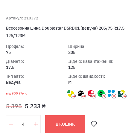
Артикул: 210372
Всесезонна шина Doublestar DSRD01 (ведуча) 205/75 R17.5
125/123M
Профіль:
Ширина:
75
205
Діаметр:
Індекс навантаження:
17.5
125
Тип авто:
Індекс швидкості:
Ведуча
M
від 900 ₴/міс
24
24
24
24
15
24
5 395
5 233 ₴
В КОШИК