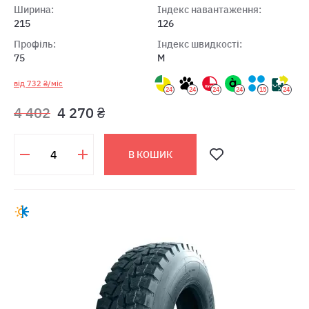
Ширина:
Індекс навантаження:
215
126
Профіль:
Індекс швидкості:
75
M
від 732 ₴/міс
24
24
24
24
15
24
4 402
4 270 ₴
В КОШИК