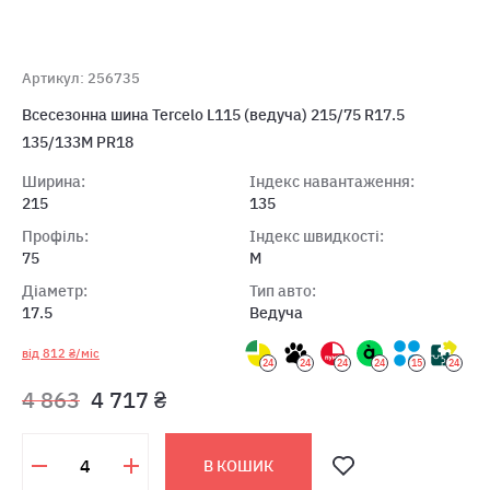
Артикул: 256735
Всесезонна шина Tercelo L115 (ведуча) 215/75 R17.5
135/133M PR18
Ширина:
Індекс навантаження:
215
135
Профіль:
Індекс швидкості:
75
M
Діаметр:
Тип авто:
17.5
Ведуча
від 812 ₴/міс
24
24
24
24
15
24
4 863
4 717 ₴
В КОШИК