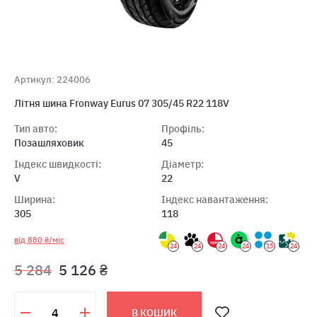
Артикул: 224006
Лiтня шина Fronway Eurus 07 305/45 R22 118V
Тип авто:
Профіль:
Позашляховик
45
Індекс швидкості:
Діаметр:
V
22
Ширина:
Індекс навантаження:
305
118
від 880 ₴/міс
24
24
24
24
15
24
5 284
5 126 ₴
В КОШИК