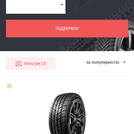
ПІДІБРАТИ
за популярнiстю
Фільтри
3