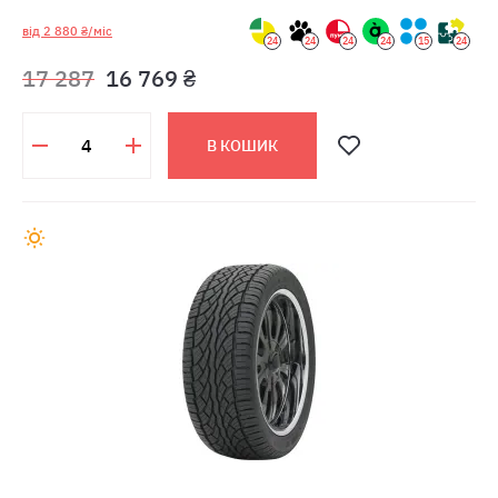
від 2 880 ₴/міс
24
24
24
24
15
24
17 287
16 769 ₴
В КОШИК