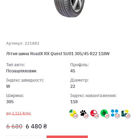
Артикул: 221882
Лiтня шина RoadX RX Quest SU01 305/45 R22 118W
Тип авто:
Профіль:
Позашляховик
45
Індекс швидкості:
Діаметр:
W
22
Ширина:
Індекс навантаження:
305
118
від 1 112 ₴/міс
24
24
24
24
15
24
6 680
6 480 ₴