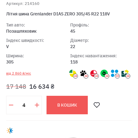
Артикул: 214160
Літня шина Grenlander DIAS ZERO 305/45 R22 118V
Тип авто:
Профіль:
Позашляховик
45
Індекс швидкості:
Діаметр:
V
22
Ширина:
Індекс навантаження:
305
118
від 2 860 ₴/міс
24
24
24
24
15
24
17 148
16 634 ₴
В КОШИК