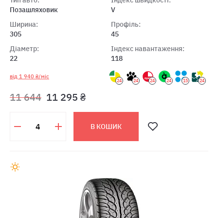
Тип авто:
Індекс швидкості:
Позашляховик
V
Ширина:
Профіль:
305
45
Діаметр:
Індекс навантаження:
22
118
від 1 940 ₴/міс
24
24
24
24
15
24
11 644
11 295 ₴
В КОШИК