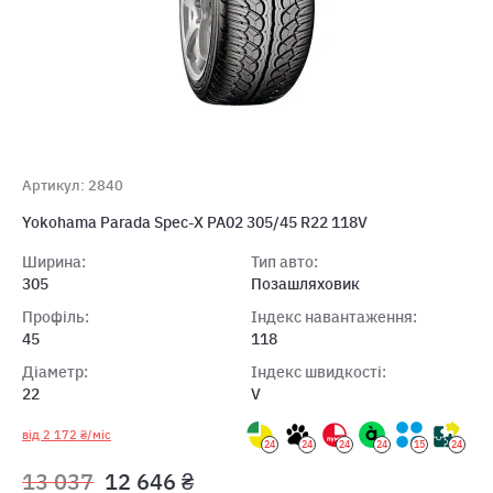
Артикул: 2840
Yokohama Parada Spec-X PA02 305/45 R22 118V
Ширина:
Тип авто:
305
Позашляховик
Профіль:
Індекс навантаження:
45
118
Діаметр:
Індекс швидкості:
22
V
від 2 172 ₴/міс
24
24
24
24
15
24
13 037
12 646 ₴