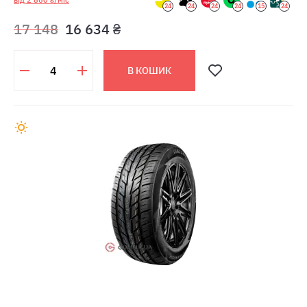
24
24
24
24
15
24
17 148
16 634 ₴
В КОШИК