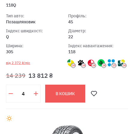
118Q
Тип авто:
Профіль:
Позашляховик
45
Індекс швидкості:
Діаметр:
Q
22
Ширина:
Індекс навантаження:
305
118
від 2 372 ₴/міс
24
24
24
24
15
24
14 239
13 812 ₴
В КОШИК