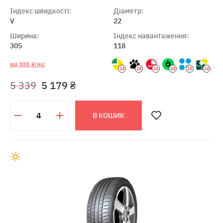
Індекс швидкості:
Діаметр:
V
22
Ширина:
Індекс навантаження:
305
118
від 888 ₴/міс
24
24
24
24
15
24
5 339
5 179 ₴
В КОШИК