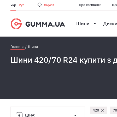
Про компанію
Дос
Укр
Рус
Харкiв
Шини
Диск
Головна
Шини
Шини 420/70 R24 купити з 
420
70
ЦІНА: