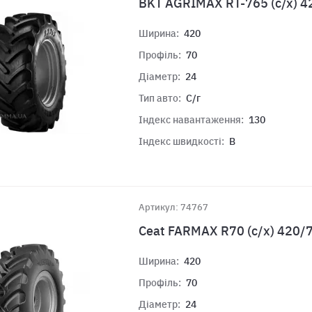
BKT AGRIMAX RT-765 (с/х) 4
Ширина:
420
Профіль:
70
Діаметр:
24
Тип авто:
С/г
Індекс навантаження:
130
Індекс швидкості:
B
Артикул: 74767
Ceat FARMAX R70 (c/х) 420/
Ширина:
420
Профіль:
70
Діаметр:
24