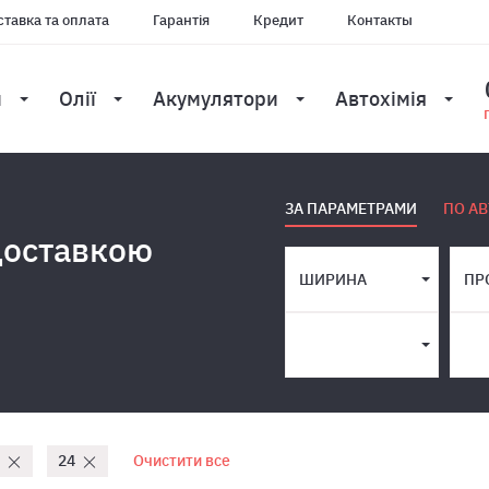
тавка та оплата
Гарантія
Кредит
Контакты
и
Олії
Акумулятори
Автохімія
ЗА ПАРАМЕТРАМИ
ПО АВ
доставкою
ШИРИНА
ПР
24
Очистити все