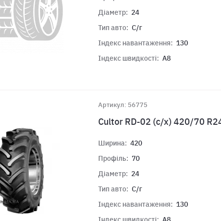
Діаметр:
24
Тип авто:
С/г
Індекс навантаження:
130
Індекс швидкості:
A8
Артикул: 56775
Cultor RD-02 (с/х) 420/70 R
Ширина:
420
Профіль:
70
Діаметр:
24
Тип авто:
С/г
Індекс навантаження:
130
Індекс швидкості:
A8