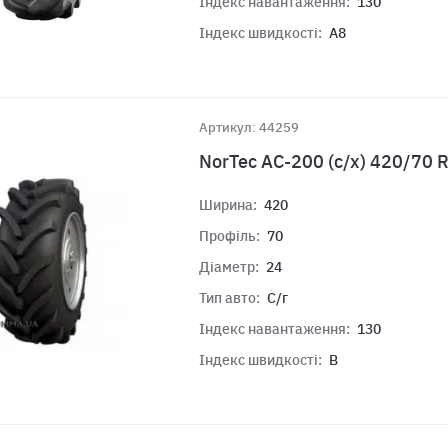
Індекс навантаження:
130
Індекс швидкості:
A8
Артикул: 44259
NorTec АС-200 (с/х) 420/70
Ширина:
420
Профіль:
70
Діаметр:
24
Тип авто:
С/г
Індекс навантаження:
130
Індекс швидкості:
B