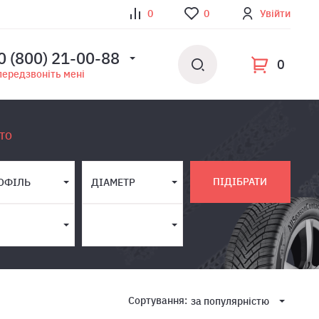
0
0
Увійти
0 (800) 21-00-88
0
передзвоніть мені
ТО
ПІДІБРАТИ
ОФІЛЬ
ДІАМЕТР
Сортування:
за популярнiстю