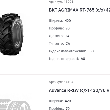
Артикул: 48901
BKT AGRIMAX RT-765 (с/х) 
Ширина:
420
Профіль:
70
Діаметр:
24
Тип авто:
С/г
Індекс навантаження:
130
Індекс швидкості:
A8
Артикул: 54104
Advance R-1W (с/х) 420/70 
Ширина:
420
Профіль:
70