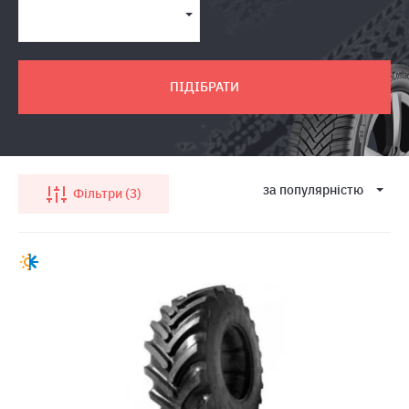
ПІДІБРАТИ
за популярнiстю
Фільтри
3