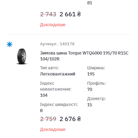
81
2 743
2 661 ₴
Докладніше
Артикул:: 140178
Зимова шина Torque WTQ6000 195/70 R15C
104/102R
Тип авто:
Ширина:
Легковантажний
195
Індекс
Профіль:
навантаження:
70
104
Діаметр:
Індекс швидкості:
15
R
2 759
2 676 ₴
Докладніше