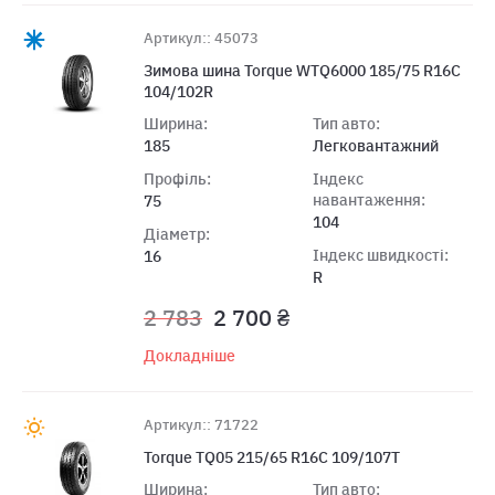
Артикул:: 45073
Зимова шина Torque WTQ6000 185/75 R16C
104/102R
Ширина:
Тип авто:
185
Легковантажний
Профіль:
Індекс
навантаження:
75
104
Діаметр:
Індекс швидкості:
16
R
2 783
2 700 ₴
Докладніше
Артикул:: 71722
Torque TQ05 215/65 R16C 109/107T
Ширина:
Тип авто: