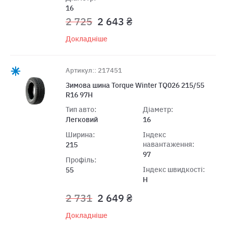
16
2 725
2 643 ₴
Докладніше
Артикул:: 217451
Зимова шина Torque Winter TQ026 215/55
R16 97H
Тип авто:
Діаметр:
Легковий
16
Ширина:
Індекс
навантаження:
215
97
Профіль:
Індекс швидкості:
55
H
2 731
2 649 ₴
Докладніше