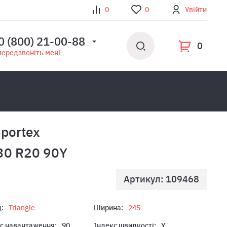
0
0
Увійти
0 (800) 21-00-88
0
передзвоніть мені
Sportex
30 R20 90Y
Артикул: 109468
:
Triangle
Ширина:
245
с навантаження:
90
Індекс швидкості:
Y