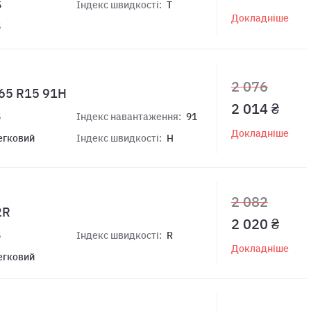
5
Індекс швидкості:
T
Докладніше
5
2 076
/65 R15 91H
2 014 ₴
5
Індекс навантаження:
91
Докладніше
егковий
Індекс швидкості:
H
2 082
2R
2 020 ₴
5
Індекс швидкості:
R
Докладніше
егковий