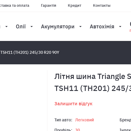
тавка та оплата
Гарантія
Кредит
Контакты
и
Олії
Акумулятори
Автохімія
x TSH11 (TH201) 245/30 R20 90Y
Літня шина Triangle 
TSH11 (TH201) 245/
Залишити відгук
Тип авто:
Легковий
Бренд
Профіль:
30
Індек