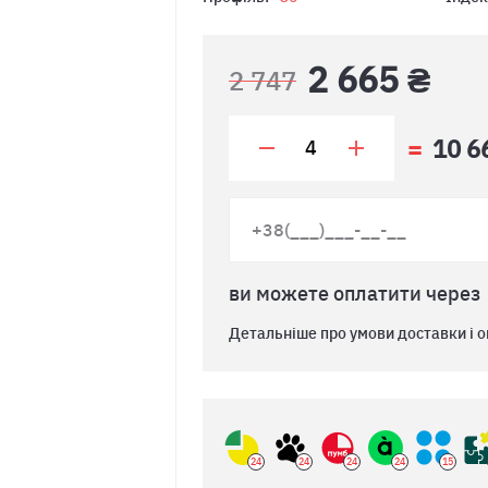
2 665 ₴
2 747
10 6
ви можете оплатити через
Детальніше про умови доставки і о
24
24
24
24
15