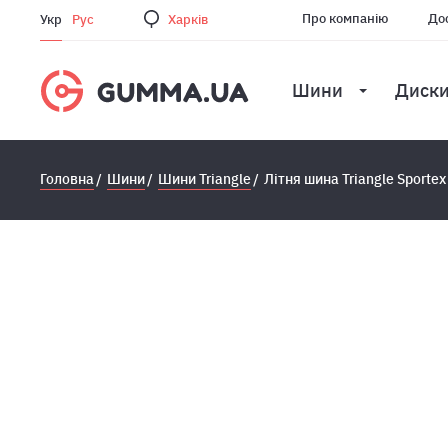
Про компанію
Дос
Укр
Рус
Харкiв
Шини
Диск
Головна
Шини
Шини Triangle
Літня шина Triangle Sporte