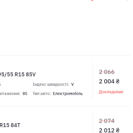
2 066
195/55 R15 85V
2 004 ₴
5
Індекс швидкості:
V
Докладніше
антаження:
85
Тип авто:
Електромобіль
2 074
 R15 84T
2 012 ₴