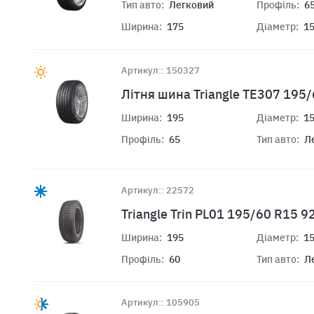
Тип авто:
Легковий
Профіль:
6
Ширина:
175
Діаметр:
1
Артикул:: 150327
Лiтня шина Triangle TE307 195
Ширина:
195
Діаметр:
1
Профіль:
65
Тип авто:
Л
Артикул:: 22572
Triangle Trin PL01 195/60 R15 9
Ширина:
195
Діаметр:
1
Профіль:
60
Тип авто:
Л
Артикул:: 105905