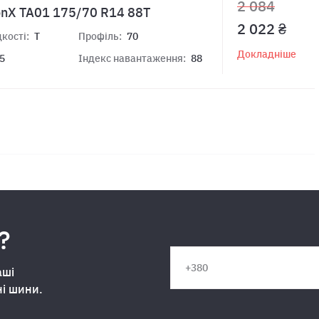
2 084
onX TA01 175/70 R14 88T
2 022 ₴
кості:
T
Профіль:
70
Докладніше
5
Індекс навантаження:
88
?
аші
ні шини.