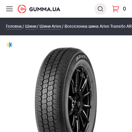
0
Головна
Шини
Шини Arivo
Всесезонна шина Arivo Transito A