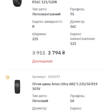
R16C 121/120R
Тип авто:
Профіль:
Легковантажний
75
Індекс швидкості:
Діаметр:
R
16C
Ширина:
Індекс
навантаження:
225
121
3 911
3 794 ₴
Докладніше
Артикул:: 154337
Лiтня шина Arivo Ultra ARZ 5 235/50 R19
103V
Тип авто:
Профіль:
Легковий
50
Діаметр:
Індекс