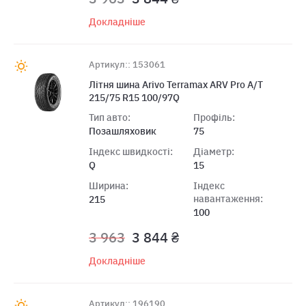
Докладніше
Артикул:: 153061
Лiтня шина Arivo Terramax ARV Pro A/T
215/75 R15 100/97Q
Тип авто:
Профіль:
Позашляховик
75
Індекс швидкості:
Діаметр:
Q
15
Ширина:
Індекс
навантаження:
215
100
3 963
3 844 ₴
Докладніше
Артикул:: 196190