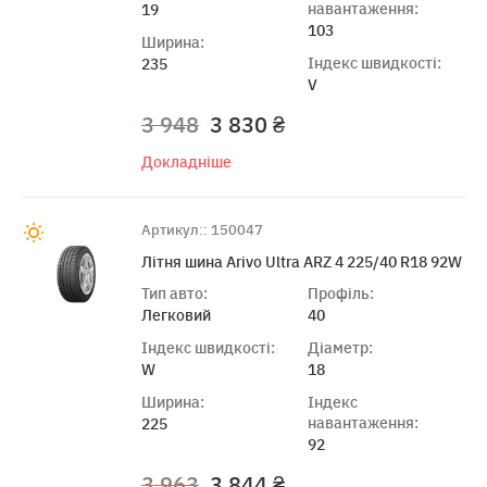
навантаження:
19
103
Ширина:
Індекс швидкості:
235
V
3 948
3 830 ₴
Докладніше
Артикул:: 150047
Лiтня шина Arivo Ultra ARZ 4 225/40 R18 92W
Тип авто:
Профіль:
Легковий
40
Індекс швидкості:
Діаметр:
W
18
Ширина:
Індекс
навантаження:
225
92
3 963
3 844 ₴