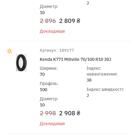
J
Діаметр:
10
2 896
2 809 ₴
Докладніше
Артикул:: 189177
Kenda K771 Millville 70/100 R10 38J
Ширина:
Індекс
навантаження:
70
38
Профіль:
Індекс швидкості:
100
J
Діаметр:
10
2 998
2 908 ₴
Докладніше