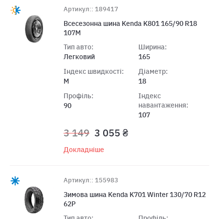
Артикул:: 189417
Всесезонна шина Kenda K801 165/90 R18
107M
Тип авто:
Ширина:
Легковий
165
Індекс швидкості:
Діаметр:
M
18
Профіль:
Індекс
навантаження:
90
107
3 149
3 055 ₴
Докладніше
Артикул:: 155983
Зимова шина Kenda K701 Winter 130/70 R12
62P
Тип авто:
Профіль: