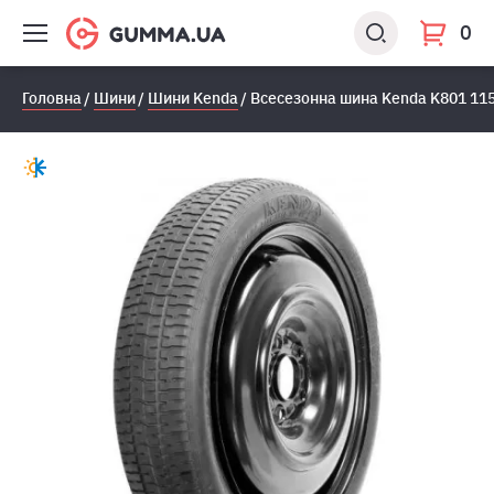
0
Головна
Шини
Шини Kenda
Всесезонна шина Kenda K801 11