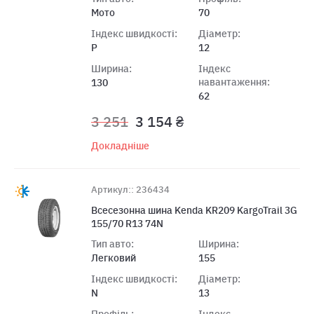
Мото
70
Індекс швидкості:
Діаметр:
P
12
Ширина:
Індекс
навантаження:
130
62
3 251
3 154 ₴
Докладніше
Артикул:: 236434
Всесезонна шина Kenda KR209 KargoTrail 3G
155/70 R13 74N
Тип авто:
Ширина:
Легковий
155
Індекс швидкості:
Діаметр:
N
13
Профіль:
Індекс