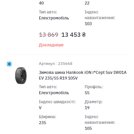
40
22
Тип авто:
Індекс
навантаження:
Електромобіль
103
13 869
13 453 ₴
Докладніше
Артикул:: 235668
Зимова шина Hankook iON i*Cept Suv IW01A
EV 235/55 R19 105V
Тип авто:
Профіль:
Електромобіль
55
Індекс швидкості:
Діаметр:
V
19
Ширина:
Індекс
навантаження:
235
105