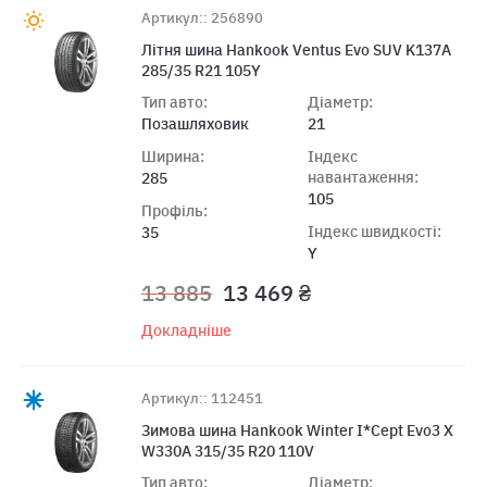
Артикул:: 256890
Лiтня шина Hankook Ventus Evo SUV K137A
285/35 R21 105Y
Тип авто:
Діаметр:
Позашляховик
21
Ширина:
Індекс
навантаження:
285
105
Профіль:
Індекс швидкості:
35
Y
13 885
13 469 ₴
Докладніше
Артикул:: 112451
Зимова шина Hankook Winter I*Cept Evo3 X
W330A 315/35 R20 110V
Тип авто:
Діаметр: