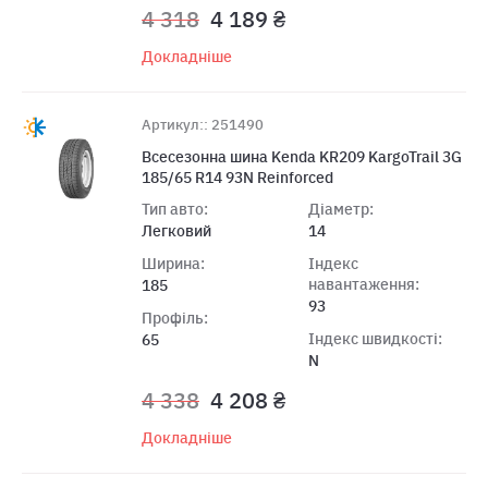
4 318
4 189 ₴
Докладніше
Артикул:: 251490
Всесезонна шина Kenda KR209 KargoTrail 3G
185/65 R14 93N Reinforced
Тип авто:
Діаметр:
Легковий
14
Ширина:
Індекс
навантаження:
185
93
Профіль:
Індекс швидкості:
65
N
4 338
4 208 ₴
Докладніше