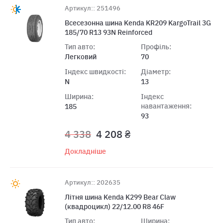
Артикул:: 251496
Всесезонна шина Kenda KR209 KargoTrail 3G
185/70 R13 93N Reinforced
Тип авто:
Профіль:
Легковий
70
Індекс швидкості:
Діаметр:
N
13
Ширина:
Індекс
навантаження:
185
93
4 338
4 208 ₴
Докладніше
Артикул:: 202635
Лiтня шина Kenda K299 Bear Claw
(квадроцикл) 22/12.00 R8 46F
Тип авто:
Ширина: