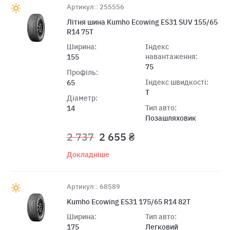
Артикул:: 255556
Літня шина Kumho Ecowing ES31 SUV 155/65
R14 75T
Ширина:
Індекс
навантаження:
155
75
Профіль:
Індекс швидкості:
65
T
Діаметр:
Тип авто:
14
Позашляховик
2 737
2 655 ₴
Докладніше
Артикул:: 68589
Kumho Ecowing ES31 175/65 R14 82T
Ширина:
Тип авто:
175
Легковий