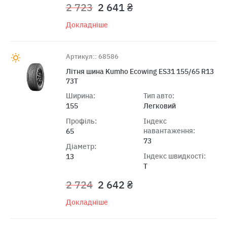
2 723
2 641 ₴
Докладніше
Артикул:: 68586
Літня шина Kumho Ecowing ES31 155/65 R13
73T
Ширина:
Тип авто:
155
Легковий
Профіль:
Індекс
навантаження:
65
73
Діаметр:
Індекс швидкості:
13
T
2 724
2 642 ₴
Докладніше