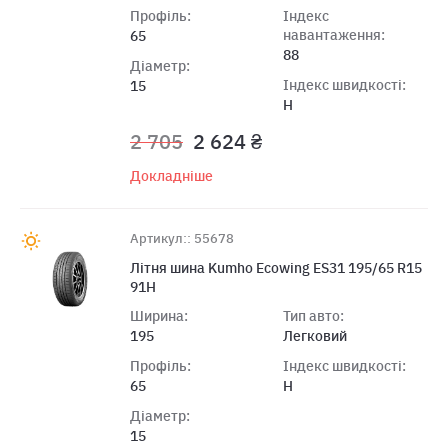
Профіль:
Індекс
навантаження:
65
88
Діаметр:
Індекс швидкості:
15
H
2 705
2 624 ₴
Докладніше
Артикул:: 55678
Літня шина Kumho Ecowing ES31 195/65 R15
91H
Ширина:
Тип авто:
195
Легковий
Профіль:
Індекс швидкості:
65
H
Діаметр:
15