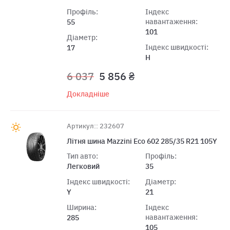
Профіль:
Індекс
навантаження:
55
101
Діаметр:
Індекс швидкості:
17
H
6 037
5 856 ₴
Докладніше
Артикул:: 232607
Лiтня шина Mazzini Eco 602 285/35 R21 105Y
Тип авто:
Профіль:
Легковий
35
Індекс швидкості:
Діаметр:
Y
21
Ширина:
Індекс
навантаження:
285
105