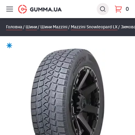
0
Головна
Шини
Шини Mazzini
Mazzini Snowleopard LX
Зимова