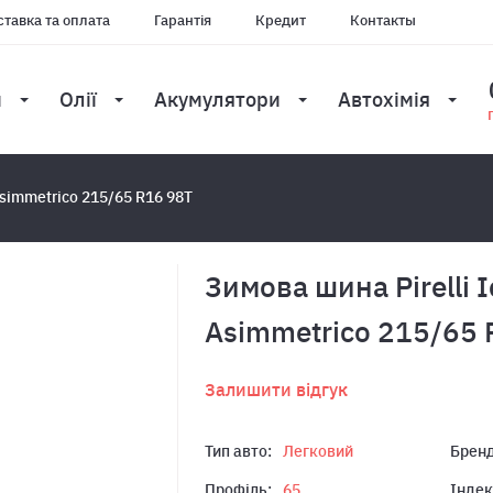
тавка та оплата
Гарантія
Кредит
Контакты
и
Олії
Акумулятори
Автохімія
Asimmetrico 215/65 R16 98T
Зимова шина Pirelli I
Asimmetrico 215/65 
Залишити відгук
Тип авто:
Легковий
Бренд
Профіль:
65
Індек