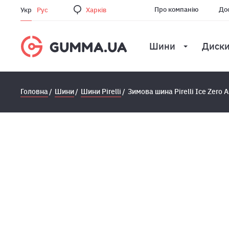
Про компанію
Дос
Укр
Рус
Харкiв
Шини
Диск
Головна
Шини
Шини Pirelli
Зимова шина Pirelli Ice Zero 