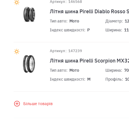
Артикул:: 146568
Літня шина Pirelli Diablo Rosso
Тип авто:
Мото
Діаметр:
1
Індекс швидкості:
P
Ширина:
11
Артикул:: 147239
Літня шина Pirelli Scorpion MX
Тип авто:
Мото
Ширина:
70
Індекс швидкості:
M
Профіль:
1
Більше товарів