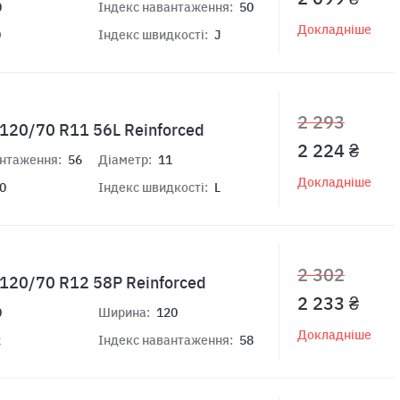
0
Індекс навантаження:
50
Докладніше
0
Індекс швидкості:
J
2 293
r 120/70 R11 56L Reinforced
2 224 ₴
антаження:
56
Діаметр:
11
Докладніше
0
Індекс швидкості:
L
2 302
r 120/70 R12 58P Reinforced
2 233 ₴
0
Ширина:
120
Докладніше
2
Індекс навантаження:
58