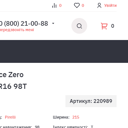
0
0
Увійти
0 (800) 21-00-88
0
передзвоніть мені
ce Zero
R16 98T
Артикул: 220989
:
Pirelli
Ширина:
215
с навантаження:
98
Індекс швидкості:
T