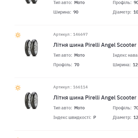
Тип авто:
Мото
Профіль:
9
Ширина:
90
Діаметр:
1
Артикул:: 146697
Лiтня шина Pirelli Angel Scoote
Тип авто:
Мото
Індекс нав
Профіль:
70
Ширина:
12
Артикул:: 166114
Лiтня шина Pirelli Angel Scoote
Тип авто:
Мото
Профіль:
7
Індекс швидкості:
P
Діаметр:
1