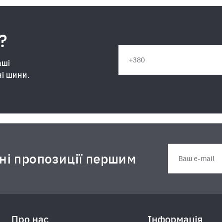
?
аші
ні шини.
дні пропозиції першим
Про нас
Інформація