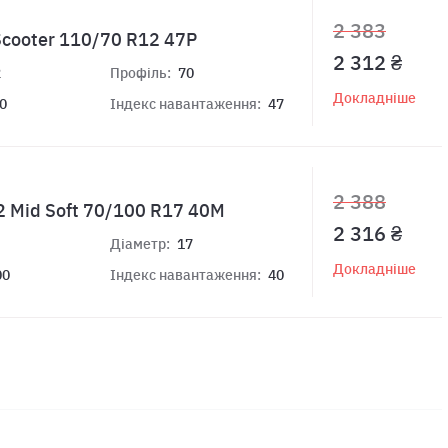
2 383
 Scooter 110/70 R12 47P
2 312 ₴
2
Профіль:
70
Докладніше
0
Індекс навантаження:
47
2 388
32 Mid Soft 70/100 R17 40M
2 316 ₴
Діаметр:
17
Докладніше
00
Індекс навантаження:
40