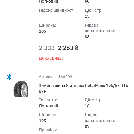
Легковий
60
Індекс швидкості:
Діаметр:
T
15
Ширина:
Індекс
навантаження:
185
88
2 333
2 263 ₴
Докладніше
Артикул:: 166209
Зимова шина Starmaxx PolarMaxx 195/55 R16
87H
Тип авто:
Діаметр:
Легковий
16
Ширина:
Індекс
навантаження:
195
87
Профіль: