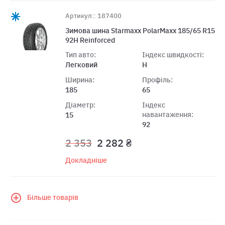
Артикул:: 187400
Зимова шина Starmaxx PolarMaxx 185/65 R15
92Н Reinforced
Тип авто:
Індекс швидкості:
Легковий
H
Ширина:
Профіль:
185
65
Діаметр:
Індекс
навантаження:
15
92
2 353
2 282 ₴
Докладніше
Більше товарів