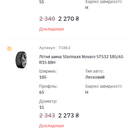
Індекс швидкості:
55
H
2 340
2 270 ₴
Докладніше
Артикул:: 73863
Літня шина Starmaxx Novaro ST532 185/65
R15 88H
Ширина:
Тип авто:
185
Легковий
Профіль:
Індекс швидкості:
65
H
Діаметр:
15
2 343
2 273 ₴
Докладніше