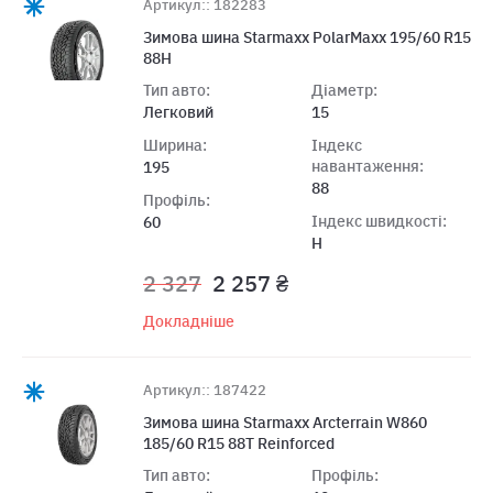
Артикул:: 182283
Зимова шина Starmaxx PolarMaxx 195/60 R15
88H
Тип авто:
Діаметр:
Легковий
15
Ширина:
Індекс
навантаження:
195
88
Профіль:
Індекс швидкості:
60
H
2 327
2 257 ₴
Докладніше
Артикул:: 187422
Зимова шина Starmaxx Arcterrain W860
185/60 R15 88T Reinforced
Тип авто:
Профіль: