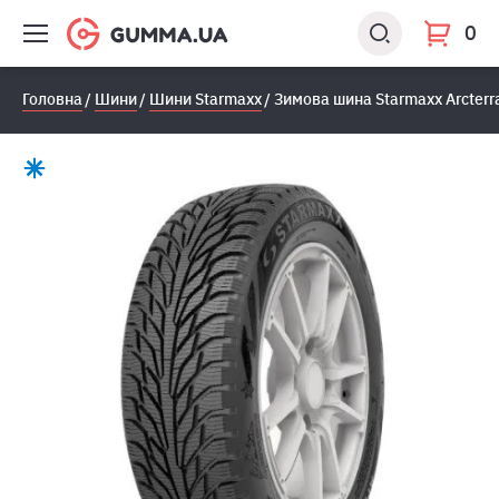
0
Головна
Шини
Шини Starmaxx
Зимова шина Starmaxx Arcterr