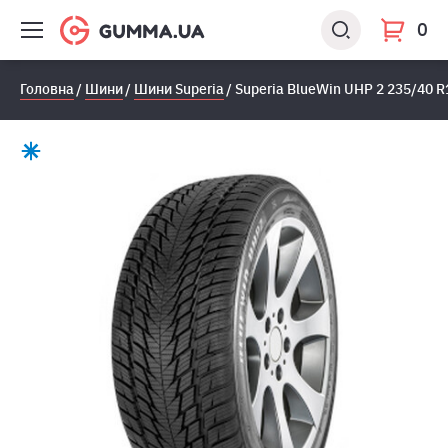
0
Головна
Шини
Шини Superia
Superia BlueWin UHP 2 235/40 R