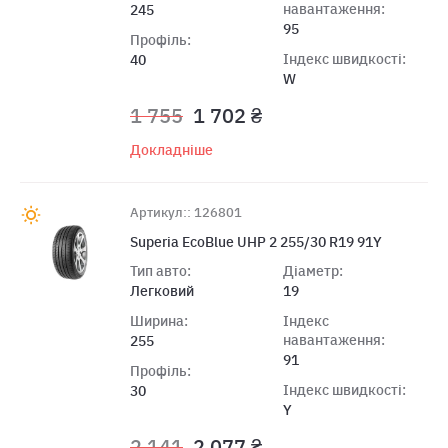
навантаження:
245
95
Профіль:
Індекс швидкості:
40
W
1 755
1 702 ₴
Докладніше
Артикул:: 126801
Superia EcoBlue UHP 2 255/30 R19 91Y
Тип авто:
Діаметр:
Легковий
19
Ширина:
Індекс
навантаження:
255
91
Профіль:
Індекс швидкості:
30
Y
2 141
2 077 ₴