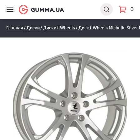
0
Главная
Диски
Диски itWheels
Диск itWheels Michelle Silve