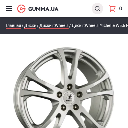
0
Главная
Диски
Диски itWheels
Диск itWheels Michelle W5.5 