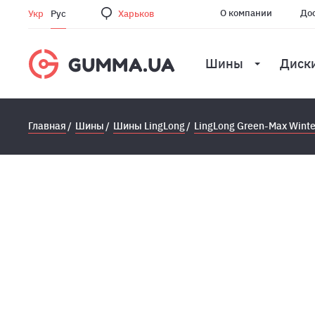
О компании
Дос
Укр
Рус
Харьков
Шины
Диск
Главная
Шины
Шины LingLong
LingLong Green-Max Winte