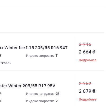
2 746
x Winter Ice I-15 205/55 R16 94T
2 664 ₴
6
Индекс скорости:
T
Подробнее
егковой
2 762
ster Winter 205/55 R17 95V
2 679 ₴
5
Индекс нагрузки:
95
Подробнее
7
Индекс скорости:
V