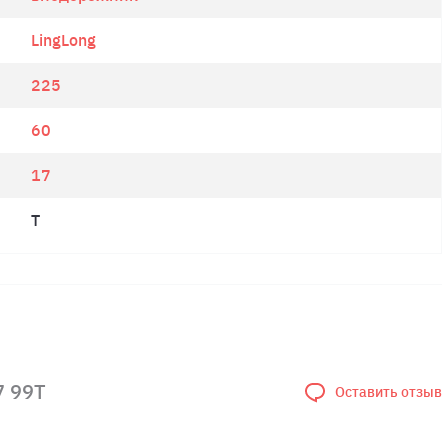
LingLong
225
60
17
T
7 99T
Оставить отзыв