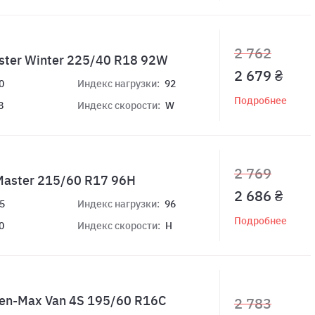
2 762
ster Winter 225/40 R18 92W
2 679 ₴
0
Индекс нагрузки:
92
Подробнее
8
Индекс скорости:
W
2 769
Master 215/60 R17 96H
2 686 ₴
5
Индекс нагрузки:
96
Подробнее
0
Индекс скорости:
H
en-Max Van 4S 195/60 R16C
2 783