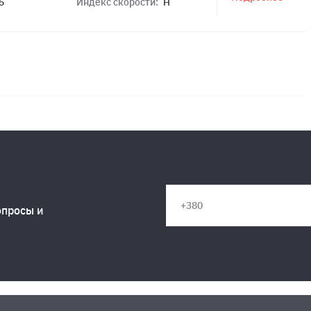
5
Индекс скорости:
H
опросы и