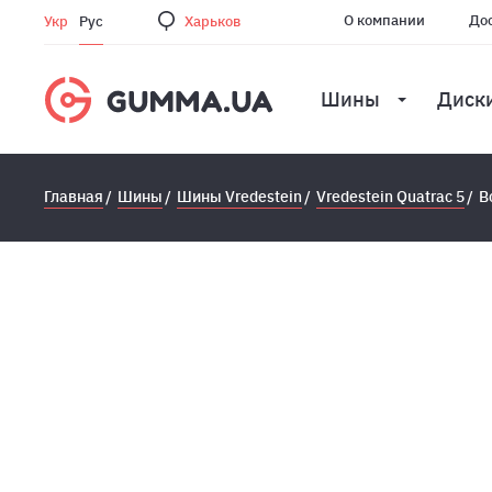
О компании
Дос
Укр
Рус
Харьков
Шины
Диск
Главная
Шины
Шины Vredestein
Vredestein Quatrac 5
В