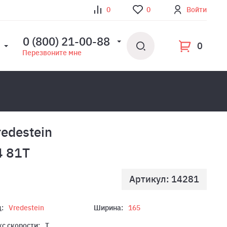
0
0
Войти
0 (800) 21-00-88
0
Перезвоните мне
edestein
4 81T
Артикул: 14281
:
Vredestein
Ширина:
165
с скорости:
T