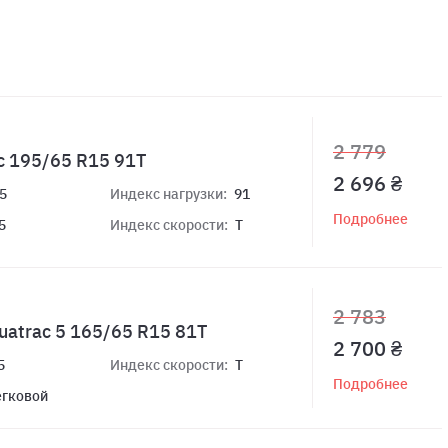
2 779
c 195/65 R15 91T
2 696 ₴
5
Индекс нагрузки:
91
Подробнее
5
Индекс скорости:
T
2 783
uatrac 5 165/65 R15 81T
2 700 ₴
5
Индекс скорости:
T
Подробнее
егковой