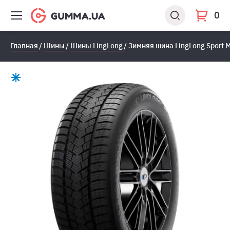
0
Главная
Шины
Шины LingLong
Зимняя шина LingLong Sport M