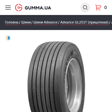
0
Головна
Шини
Шини Advance
Advance GL251T (прицепная)