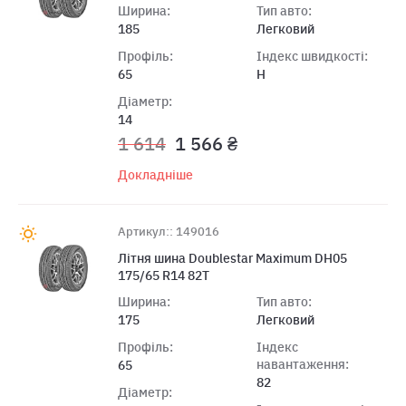
Ширина:
Тип авто:
185
Легковий
Профіль:
Індекс швидкості:
65
H
Діаметр:
14
1 614
1 566 ₴
Докладніше
Артикул:: 149016
Лiтня шина Doublestar Maximum DH05
175/65 R14 82T
Ширина:
Тип авто:
175
Легковий
Профіль:
Індекс
навантаження:
65
82
Діаметр: