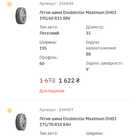
Артикул:: 256838
Лiтня шина Doublestar Maximum DH03
195/60 R15 88V
Тип авто:
Діаметр:
Легковий
15
Ширина:
Індекс
навантаження:
195
88
Профіль:
Індекс швидкості:
60
V
1 672
1 622 ₴
Докладніше
Артикул:: 149007
Лiтня шина Doublestar Maximum DH03
175/70 R14 84H
Тип авто:
Ширина: