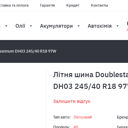
тавка та оплата
Гарантія
Кредит
Контакты
и
Олії
Акумулятори
Автохімія
Maximum DH03 245/40 R18 97W
Лiтня шина Doublest
DH03 245/40 R18 9
Залишити відгук
Тип авто:
Легковий
Бренд
Профіль:
40
Індек