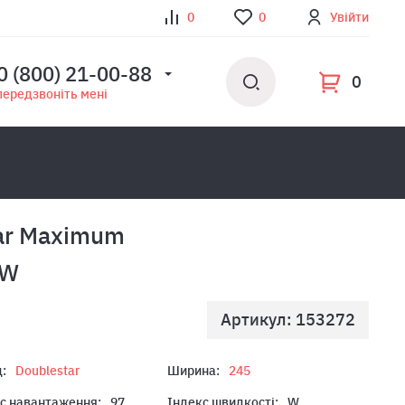
0
0
Увійти
0 (800) 21-00-88
0
передзвоніть мені
ar Maximum
7W
Артикул: 153272
:
Doublestar
Ширина:
245
с навантаження:
97
Індекс швидкості:
W