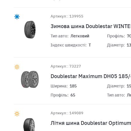
Артикул:: 139955
Зимова шина Doublestar WINT
Тип авто:
Легковий
Профіль:
7
Індекс швидкості:
T
Діаметр:
1
Артикул:: 73227
Doublestar Maximum DH05 185/
Ширина:
185
Діаметр:
1
Профіль:
65
Тип авто:
Л
Артикул:: 149089
Лiтня шина Doublestar Optimu