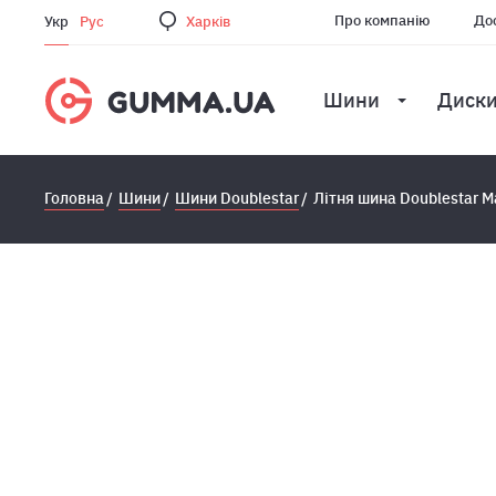
Про компанію
Дос
Укр
Рус
Харкiв
Шини
Диск
Головна
Шини
Шини Doublestar
Лiтня шина Doublestar 