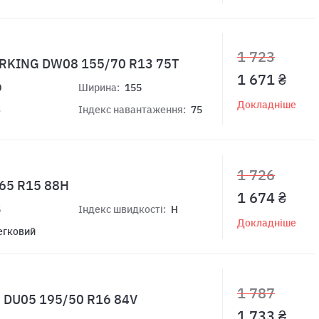
1 723
ERKING DW08 155/70 R13 75T
1 671 ₴
0
Ширина:
155
Докладніше
3
Індекс навантаження:
75
1 726
65 R15 88H
1 674 ₴
5
Індекс швидкості:
H
Докладніше
егковий
1 787
m DU05 195/50 R16 84V
1 733 ₴