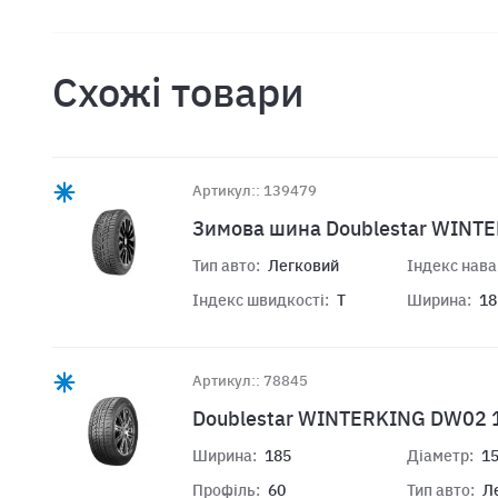
Схожі товари
Артикул:: 139479
Зимова шина Doublestar WINT
Тип авто:
Легковий
Індекс нав
Індекс швидкості:
T
Ширина:
18
Артикул:: 78845
Doublestar WINTERKING DW02 
Ширина:
185
Діаметр:
1
Профіль:
60
Тип авто:
Л