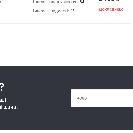
0
Індекс навантаження:
84
Докладніше
6
Індекс швидкості:
V
?
аші
ні шини.