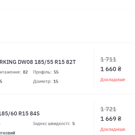
1 711
ERKING DW08 185/55 R15 82T
1 660 ₴
антаження:
82
Профіль:
55
Докладніше
5
Діаметр:
15
1 721
185/60 R15 84S
1 669 ₴
5
Індекс швидкості:
S
Докладніше
егковий