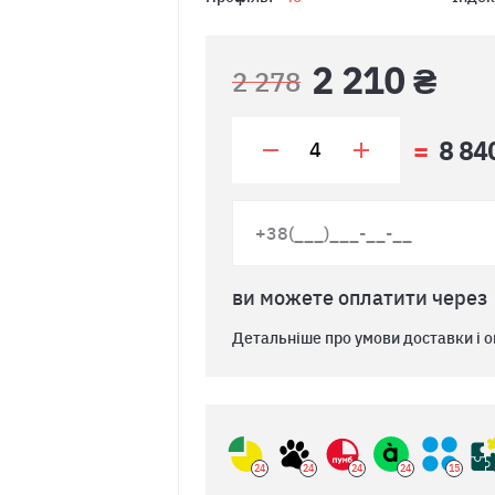
2 210 ₴
2 278
8 84
ви можете оплатити через
Детальніше про умови доставки і о
24
24
24
24
15