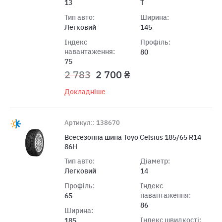
13
T
Тип авто:
Ширина:
Легковий
145
Індекс
Профіль:
навантаження:
80
75
2 783
2 700 ₴
Докладніше
Артикул:: 138670
Всесезонна шина Toyo Celsius 185/65 R14
86H
Тип авто:
Діаметр:
Легковий
14
Профіль:
Індекс
навантаження:
65
86
Ширина:
Індекс швидкості:
185