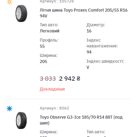
Артикул:: 105726
Літня шина Toyo Proxes Comfort 205/55 R16
94V
Тип авто:
Діаметр:
Легковий
16
Профіль:
Індекс
навантаження:
55
94
Ширина:
Індекс швидкості:
205
V
3 033
2 942 ₴
Докладніше
Артикул:: 8562
Toyo Observe G3-Ice 185/70 R14 88T (под
шип)
Ширина:
Тип авто: