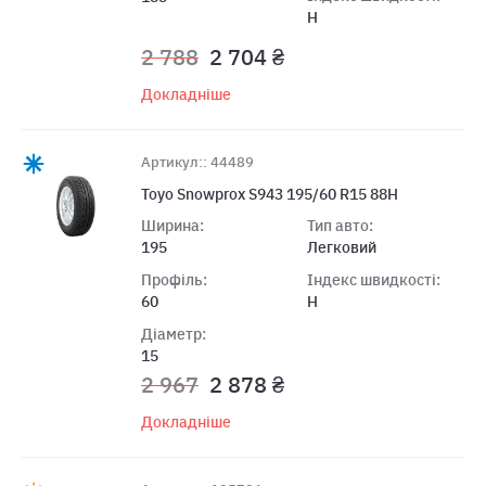
H
2 788
2 704 ₴
Докладніше
Артикул:: 44489
Toyo Snowprox S943 195/60 R15 88H
Ширина:
Тип авто:
195
Легковий
Профіль:
Індекс швидкості:
60
H
Діаметр:
15
2 967
2 878 ₴
Докладніше