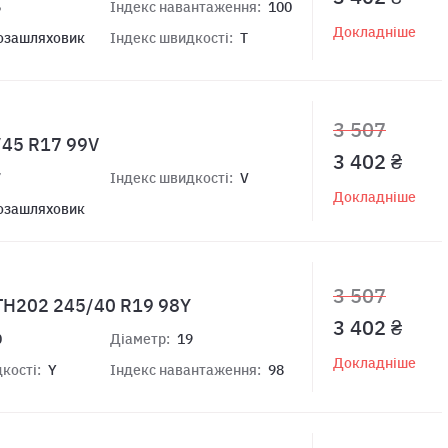
6
Індекс навантаження:
100
Докладніше
озашляховик
Індекс швидкості:
T
3 507
/45 R17 99V
3 402 ₴
7
Індекс швидкості:
V
Докладніше
озашляховик
3 507
 TH202 245/40 R19 98Y
3 402 ₴
0
Діаметр:
19
Докладніше
кості:
Y
Індекс навантаження:
98