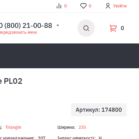
0
0
Увійти
0 (800) 21-00-88
0
передзвоніть мені
e PL02
Артикул: 174800
:
Triangle
Ширина:
235
с навантаження:
107
Індекс швидкості:
H