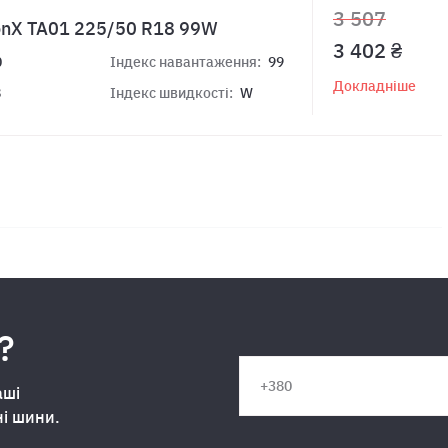
3 507
onX TA01 225/50 R18 99W
3 402 ₴
0
Індекс навантаження:
99
Докладніше
8
Індекс швидкості:
W
?
аші
ні шини.