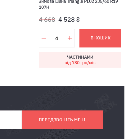
Зимова шина Triangle PL02 235/60 R19
107H
4 668
4 528 ₴
В КОШИК
ЧАСТИНАМИ
від 780
грн/міс
ПЕРЕДЗВОНІТЬ МЕНІ