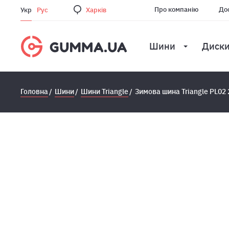
Про компанію
Дос
Укр
Рус
Харкiв
Шини
Диск
Головна
Шини
Шини Triangle
Зимова шина Triangle PL02