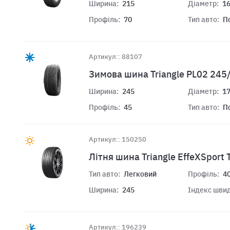
Ширина:
215
Діаметр:
1
Профіль:
70
Тип авто:
П
Артикул:: 88107
Зимова шина Triangle PL02 245
Ширина:
245
Діаметр:
1
Профіль:
45
Тип авто:
П
Артикул:: 150250
Літня шина Triangle EffeXSport
Тип авто:
Легковий
Профіль:
4
Ширина:
245
Індекс швид
Артикул:: 196239