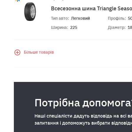
Всесезонна шина Triangle Seas
Тип авто:
Легковий
Профіль:
5
Ширина:
225
Діаметр:
1
Більше товарів
Потрібна допомога
Наші спеціалісти дадуть відповідь на всі в
запитання і допоможуть вибрати відповід