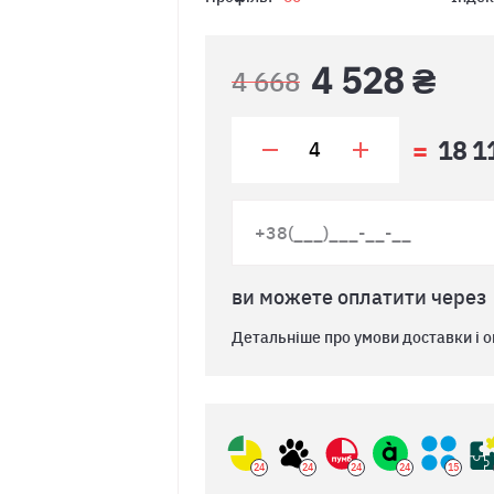
4 528 ₴
4 668
18 1
ви можете оплатити через
Детальніше про умови доставки і о
24
24
24
24
15