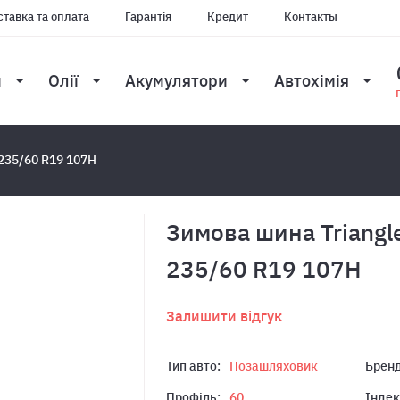
тавка та оплата
Гарантія
Кредит
Контакты
и
Олії
Акумулятори
Автохімія
 235/60 R19 107H
Зимова шина Triangl
235/60 R19 107H
Залишити відгук
Тип авто:
Позашляховик
Бренд
Профіль:
60
Індек