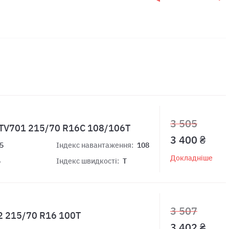
3 505
n TV701 215/70 R16C 108/106T
3 400 ₴
5
Індекс навантаження:
108
Докладніше
6
Індекс швидкості:
T
3 507
2 215/70 R16 100T
3 402 ₴